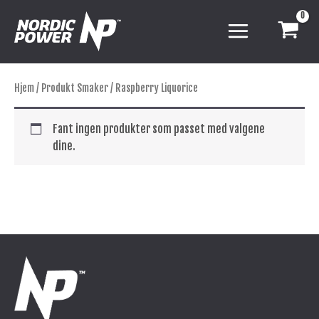
Hopp
rett
til
innholdet
Hjem
/ Produkt Smaker / Raspberry Liquorice
Fant ingen produkter som passet med valgene
dine.