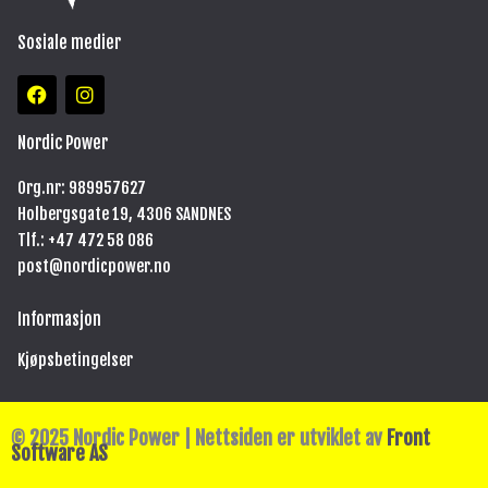
Sosiale medier
F
I
a
n
c
s
e
t
Nordic Power
b
a
o
g
Org.nr: 989957627
o
r
Holbergsgate 19, 4306 SANDNES
k
a
m
Tlf.: +47
472 58 086
post@nordicpower.no
Informasjon
Kjøpsbetingelser
© 2025 Nordic Power | Nettsiden er utviklet av
Front
Software AS