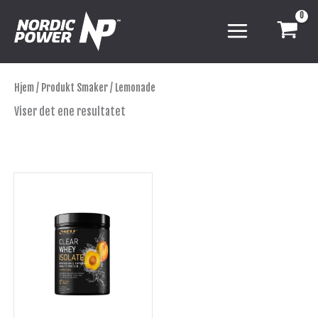
Hopp
rett
til
innholdet
Hjem
/ Produkt Smaker / Lemonade
Viser det ene resultatet
Dette
produktet
har
flere
varianter.
Alternativene
kan
velges
på