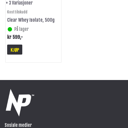
+ 3 Variasjoner
produktsiden
Kosttilskudd
Clear Whey Isolate, 500g
På lager
kr
599
,-
KJØP
Sosiale medier