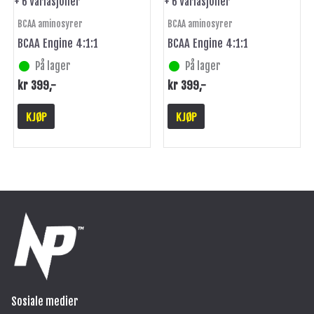
+ 6 Variasjoner
+ 6 Variasjoner
produktsiden
produktsiden
BCAA aminosyrer
BCAA aminosyrer
BCAA Engine 4:1:1
BCAA Engine 4:1:1
På lager
På lager
kr
399
,-
kr
399
,-
KJØP
KJØP
Sosiale medier