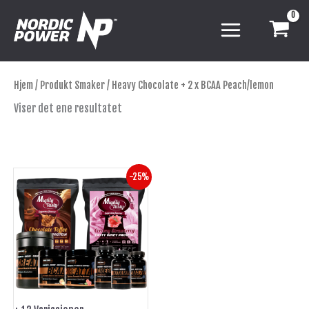
Hopp
rett
til
innholdet
Hjem
/ Produkt Smaker / Heavy Chocolate + 2 x BCAA Peach/lemon
Viser det ene resultatet
Opprinnelig
Nåværende
Dette
-25%
pris
pris
produktet
var:
er:
har
kr 2,394.
kr 1,795.
flere
varianter.
Alternativene
kan
velges
på