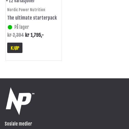
+ 12 Variasjoner
produktsiden
Nordic Power Nutrition
The ultimate starterpack
På lager
kr
2,394
kr
1,795
,-
KJØP
Sosiale medier