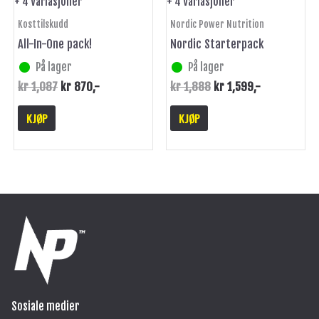
+ 4 Variasjoner
+ 4 Variasjoner
produktsiden
produktsiden
Kosttilskudd
Nordic Power Nutrition
All-In-One pack!
Nordic Starterpack
På lager
På lager
kr
1,087
kr
870
,-
kr
1,888
kr
1,599
,-
KJØP
KJØP
Sosiale medier