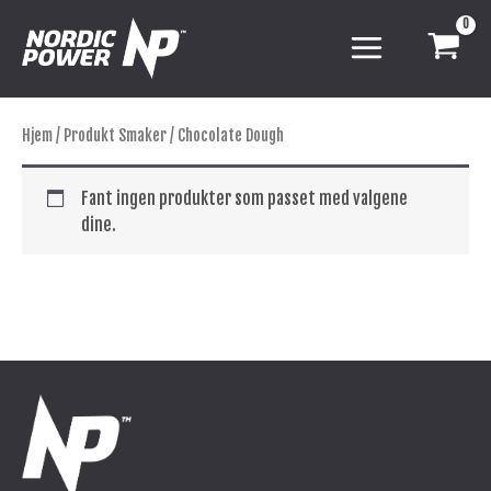
Hopp
rett
til
innholdet
Hjem
/ Produkt Smaker / Chocolate Dough
Fant ingen produkter som passet med valgene
dine.