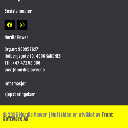
Sosiale medier
F
I
a
n
c
s
e
t
Nordic Power
b
a
o
g
Org.nr: 989957627
o
r
Holbergsgate 19, 4306 SANDNES
k
a
m
Tlf.: +47
472 58 086
post@nordicpower.no
Informasjon
Kjøpsbetingelser
© 2025 Nordic Power | Nettsiden er utviklet av
Front
Software AS