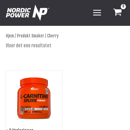
Hopp
rett
til
innholdet
Hjem
/ Produkt Smaker / Cherry
Viser det ene resultatet
Dette
produktet
har
flere
varianter.
Alternativene
kan
velges
på