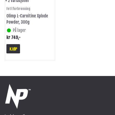
+ 2 Variasjoner
produktsiden
Fettforbrenning
Olimp L-Carnitine Xplode
Powder, 300g
På lager
kr
749
,-
KJØP