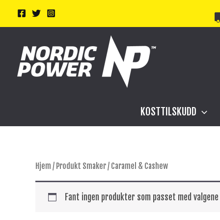
Hopp
rett
til
innholdet
KOSTTILSKUDD
Hjem
/ Produkt Smaker / Caramel & Cashew
Fant ingen produkter som passet med valgene 