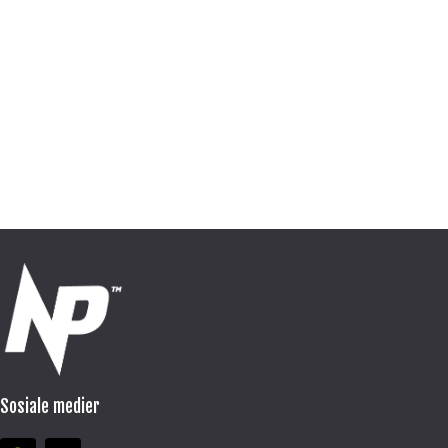
Sosiale medier
F
I