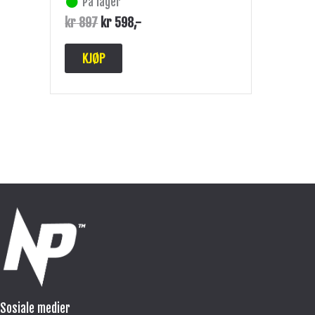
På lager
kr
897
kr
598
,-
KJØP
Sosiale medier