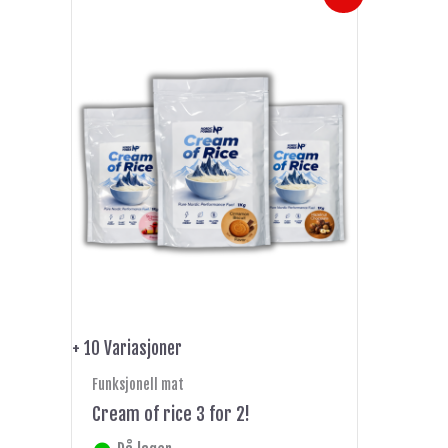
pris
pris
produktet
var:
er:
har
kr 897.
kr 598.
flere
varianter.
Alternativene
kan
velges
på
produktsiden
+ 10 Variasjoner
Funksjonell mat
Cream of rice 3 for 2!