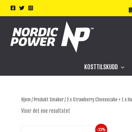
Hopp
rett
til
innholdet
KOSTTILSKUDD
Hjem
/ Produkt Smaker / 2 x Strawberry Cheesecake + 1 x H
Viser det ene resultatet
Opprinnelig
Nåværende
Dette
-33%