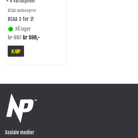
+ 4 Variasjoner
produktsiden
BCAA aminosyrer
BCAA 3 for 2!
På lager
kr
897
kr
598
,-
KJØP
Sosiale medier