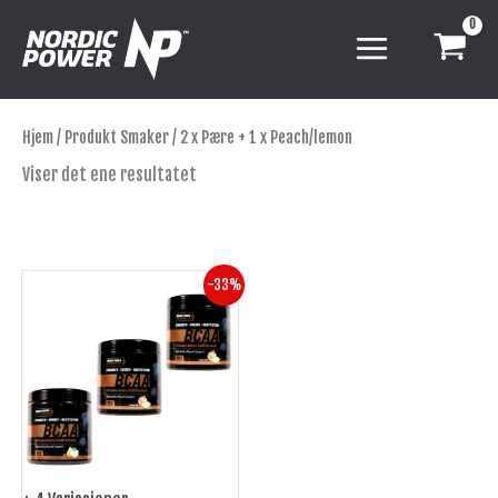
Hopp
rett
til
innholdet
Hjem
/ Produkt Smaker / 2 x Pære + 1 x Peach/lemon
Viser det ene resultatet
Opprinnelig
Nåværende
Dette
-33%
pris
pris
produktet
var:
er:
har
kr 897.
kr 598.
flere
varianter.
Alternativene
kan
velges
på