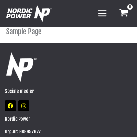
Hopp
rett
til
innholdet
Sample Page
Sosiale medier
F
I
a
n
c
s
e
t
Nordic Power
b
a
o
g
Org.nr: 989957627
o
r