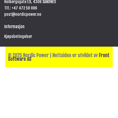
Holbergsgate 19, 4306 SANDNES
k
a
m
Tlf.: +47
472 58 086
post@nordicpower.no
Informasjon
Kjøpsbetingelser
© 2025 Nordic Power | Nettsiden er utviklet av
Front
Software AS