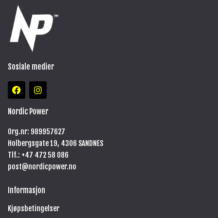
Sosiale medier
F
I
a
n
c
s
e
t
Nordic Power
b
a
o
g
Org.nr: 989957627
o
r
Holbergsgate 19, 4306 SANDNES
k
a
m
Tlf.: +47
472 58 086
post@nordicpower.no
Informasjon
Kjøpsbetingelser