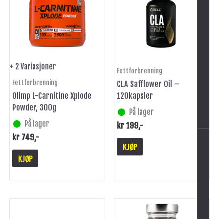
flere
varianter.
Alternativene
kan
velges
på
+ 2 Variasjoner
Fettforbrenning
produktsiden
Fettforbrenning
CLA Safflower Oil –
Olimp L-Carnitine Xplode
120kapsler
-
Powder, 300g
På lager
På lager
kr
199
,-
kr
749
,-
KJØP
KJØP