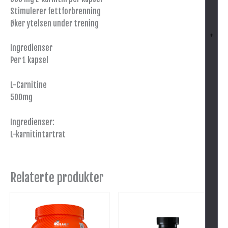
Stimulerer fettforbrenning
Øker ytelsen under trening
+
Ingredienser
Per 1 kapsel
L-Carnitine
500mg
Ingredienser:
L-karnitintartrat
Relaterte produkter
Dette
produktet
har