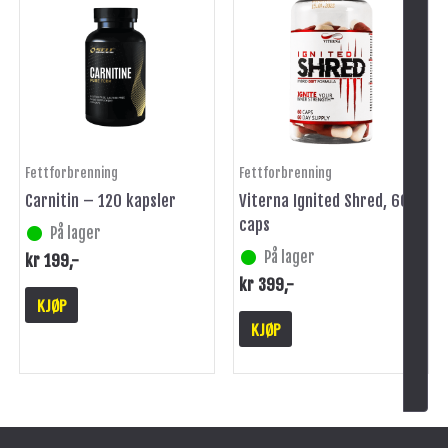
Fettforbrenning
Fettforbrenning
Carnitin – 120 kapsler
Viterna Ignited Shred, 60
caps
På lager
På lager
kr
199
,-
kr
399
,-
KJØP
KJØP