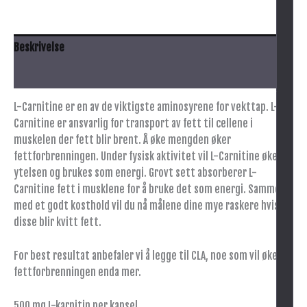
Beskrivelse
Innhold
L-Carnitine er en av de viktigste aminosyrene for vekttap. L-
Carnitine er ansvarlig for transport av fett til cellene i
muskelen der fett blir brent. Å øke mengden øker
fettforbrenningen. Under fysisk aktivitet vil L-Carnitine øke
ytelsen og brukes som energi. Grovt sett absorberer L-
Carnitine fett i musklene for å bruke det som energi. Sammen
med et godt kosthold vil du nå målene dine mye raskere hvis
disse blir kvitt fett.
For best resultat anbefaler vi å legge til CLA, noe som vil øke
fettforbrenningen enda mer.
500 mg L-karnitin per kapsel