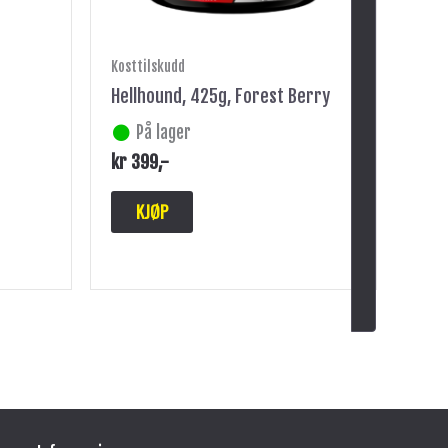
Kosttilskudd
Hellhound, 425g, Forest Berry
På lager
kr
399
,-
KJØP