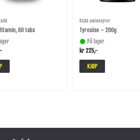
kudd
BCAA aminosyrer
Vitamin, 60 tabs
Tyrosine – 200g
lager
På lager
,-
kr
225
,-
P
KJØP