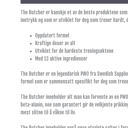
The Butcher er kanskje et av de beste produktene som 
inntrykk og som er utviklet for deg som trener hardt, d
Oppdatert formel
Kraftige doser av alt
Utviklet for de hardeste treningsøktene
Med 13 aktive ingredienser
The Butcher er en legendarisk PWO fra Swedish Supplem
formel som er sammensatt spesifikt for deg som trener
The Butcher inneholder alt man kan forvente av en PWO 
beta-alanin, noe som garantert gir de velkjente prikkin
mest slitne til å våkne til liv.
The Butcher inneholder også nøye utvalgte salter i form