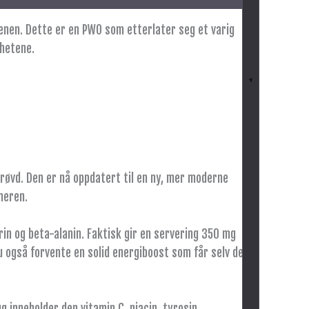
enen. Dette er en PWO som etterlater seg et varig
ghetene.
+
øvd. Den er nå oppdatert til en ny, mer moderne
neren.
in og beta-alanin. Faktisk gir en servering 350 mg
du også forvente en solid energiboost som får selv den
 inneholder den vitamin C, niacin, tyrosin,