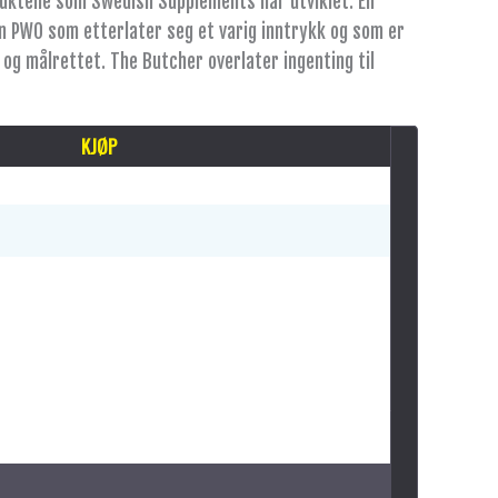
duktene som Swedish Supplements har utviklet. En
n PWO som etterlater seg et varig inntrykk og som er
 og målrettet. The Butcher overlater ingenting til
KJØP