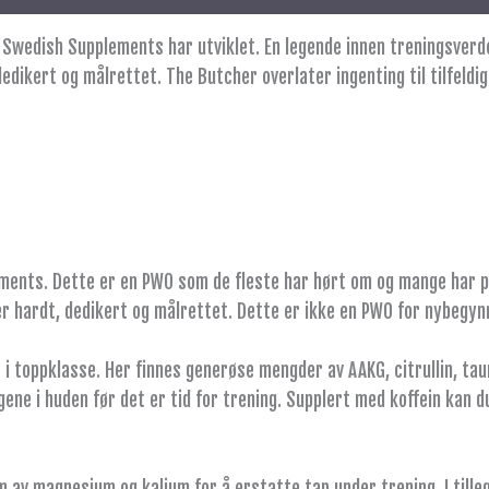
Swedish Supplements har utviklet. En legende innen treningsverd
edikert og målrettet. The Butcher overlater ingenting til tilfeldi
ents. Dette er en PWO som de fleste har hørt om og mange har pr
 hardt, dedikert og målrettet. Dette er ikke en PWO for nybegyn
i toppklasse. Her finnes generøse mengder av AAKG, citrullin, taur
gene i huden før det er tid for trening. Supplert med koffein kan 
 av magnesium og kalium for å erstatte tap under trening. I tillegg