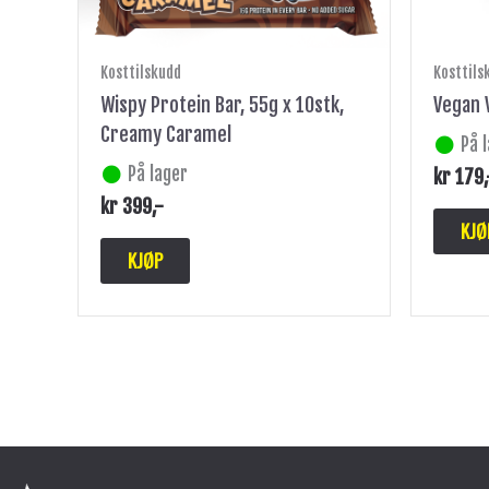
Kosttilskudd
Kosttils
Wispy Protein Bar, 55g x 10stk,
Vegan 
Creamy Caramel
På 
På lager
kr
179
kr
399
,-
KJØ
KJØP