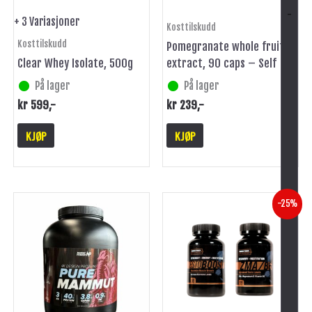
på
-
+ 3 Variasjoner
Kosttilskudd
produktsiden
Kosttilskudd
Pomegranate whole fruit
Clear Whey Isolate, 500g
extract, 90 caps – Self
På lager
På lager
kr
599
,-
kr
239
,-
KJØP
KJØP
Opprinnelig
Nåværende
Dette
-25%
pris
pris
produktet
var:
er:
har
kr 574.
kr 430.
flere
varianter.
Alternativene
kan