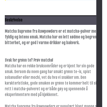
Beskrivelse
Matcha Supreme fra Rawpowders er et matcha-pulver med
fyldig og intens smak. Matcha har en lett sødme og begrenset
bitterhet, og er god i varme drikker og bakverk.
Svak for grønn te? Prøv matcha!
Matcha har en rekke bruksområder og er kjent for sin gode
smak. Dersom du noen gang har smakt grønn te-is, spist
sobanudler eller mochi, vet du hva vi snakker om. Den
karakteristiske, gode smaken av grønn te kommer helt til sin
rett i matcha-pulveret og er både gøy og spennende å
eksperimentere med på kjøkkenet.
Matcha Supreme fra Rawpowders er populært blant mange som