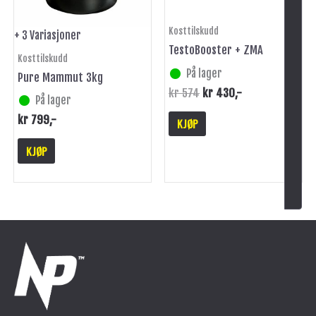
velges
på
Kosttilskudd
+ 3 Variasjoner
produktsiden
TestoBooster + ZMA
Kosttilskudd
På lager
Pure Mammut 3kg
kr
574
kr
430
,-
På lager
kr
799
,-
KJØP
KJØP