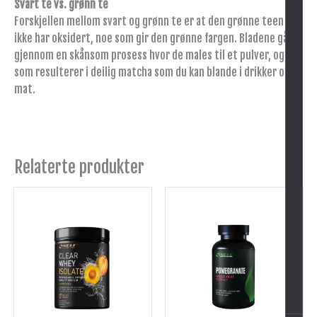
Svart te vs. grønn te
Forskjellen mellom svart og grønn te er at den grønne teen
ikke har oksidert, noe som gir den grønne fargen. Bladene går
gjennom en skånsom prosess hvor de males til et pulver, og
som resulterer i deilig matcha som du kan blande i drikker og
mat.
Relaterte produkter
Dette
produktet
har
flere
varianter.
Alternativene
kan
velges