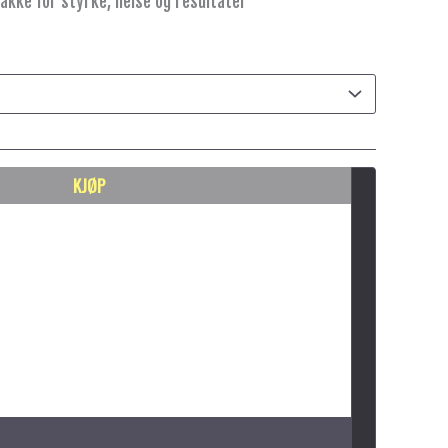
akke for styrke, helse og resultater
KJØP