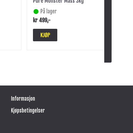
Pure Monster Mass 3kg
På lager
kr
499
,-
KJØP
Informasjon
Kjøpsbetingelser