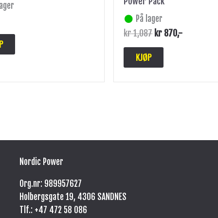
Power Pack
lager
På lager
kr
1,087
kr
870
,-
P
KJØP
Nordic Power
Org.nr: 989957627
Holbergsgate 19, 4306 SANDNES
Tlf.: +47
472 58 086