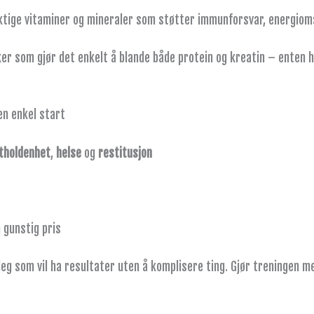
tige vitaminer og mineraler som støtter immunforsvar, energioms
er som gjør det enkelt å blande både protein og kreatin – enten h
en enkel start
tholdenhet
,
helse
og
restitusjon
 gunstig pris
eg som vil ha resultater uten å komplisere ting. Gjør treningen m