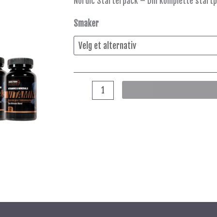
Nordic Starterpack – Din komplette startp
Smaker