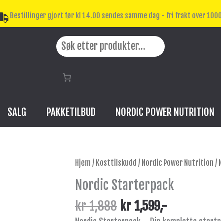
Bestillinger gjort før kl 14.00 sendes samme dag - fri frakt over 1000
Search
SALG
PAKKETILBUD
NORDIC POWER NUTRITION
Opprinnelig
Nåværende
Nordic
Hjem
/
Kosttilskudd
/
Nordic Power Nutrition
/ 
pris
pris
Starterpack
Nordic Starterpack
var:
er:
antall
kr 1,888.
kr 1,599.
kr
1,888
kr
1,599
,-