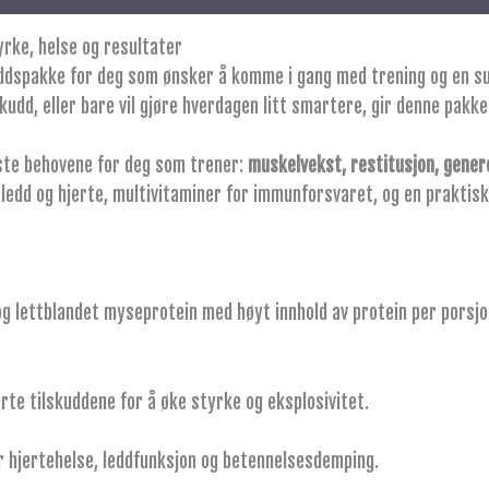
rke, helse og resultater
spakke for deg som ønsker å komme i gang med trening og en sunn
kudd, eller bare vil gjøre hverdagen litt smartere, gir denne pakk
ste behovene for deg som trener:
muskelvekst, restitusjon, genere
 ledd og hjerte, multivitaminer for immunforsvaret, og en praktisk
g lettblandet myseprotein med høyt innhold av protein per porsjo
te tilskuddene for å øke styrke og eksplosivitet.
r hjertehelse, leddfunksjon og betennelsesdemping.