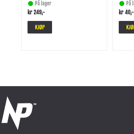
På lager
På 
kr
249
,-
kr
40
,-
KJØP
KJØ