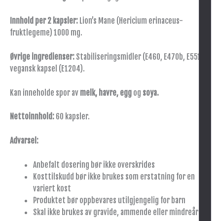
Innhold per 2 kapsler:
Lion’s Mane (Hericium erinaceus-
fruktlegeme) 1000 mg.
Øvrige ingredienser:
Stabiliseringsmidler (E460, E470b, E551),
vegansk kapsel (E1204).
Kan inneholde spor av
melk, havre, egg
og
soya.
Nettoinnhold:
60 kapsler.
Advarsel:
Anbefalt dosering bør ikke overskrides
Kosttilskudd bør ikke brukes som erstatning for en
variert kost
Produktet bør oppbevares utilgjengelig for barn
Skal ikke brukes av gravide, ammende eller mindreårige