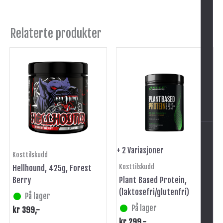
Relaterte produkter
Dette
produktet
har
flere
varianter.
Alternativene
-
kan
velges
på
+ 2 Variasjoner
Kosttilskudd
produktsiden
Kosttilskudd
Hellhound, 425g, Forest
Berry
Plant Based Protein,
(laktosefri/glutenfri)
På lager
På lager
kr
399
,-
kr
299
,-