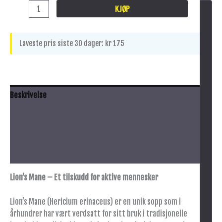
KJØP
Laveste pris siste 30 dager:
kr
175
Beskrivelse
Anbefalt bruk
Innhold
Advarsel
Lion’s Mane – Et tilskudd for aktive mennesker
Lion’s Mane (Hericium erinaceus) er en unik sopp som i
århundrer har vært verdsatt for sitt bruk i tradisjonelle