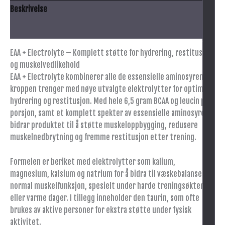
Beskrivelse
Innhold
EAA + Electrolyte – Komplett støtte for hydrering, restitusjon
og muskelvedlikehold
EAA + Electrolyte kombinerer alle de essensielle aminosyrene
kroppen trenger med nøye utvalgte elektrolytter for optimal
hydrering og restitusjon. Med hele 6,5 gram BCAA og leucin per
porsjon, samt et komplett spekter av essensielle aminosyrer,
bidrar produktet til å støtte muskeloppbygging, redusere
muskelnedbrytning og fremme restitusjon etter trening.
Formelen er beriket med elektrolytter som kalium,
magnesium, kalsium og natrium for å bidra til væskebalanse og
normal muskelfunksjon, spesielt under harde treningsøkter
eller varme dager. I tillegg inneholder den taurin, som ofte
brukes av aktive personer for ekstra støtte under fysisk
aktivitet.