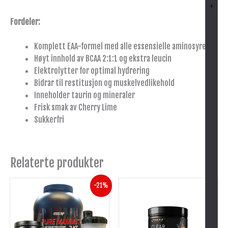
+
Fordeler:
Komplett EAA-formel med alle essensielle aminosyrer
Høyt innhold av BCAA 2:1:1 og ekstra leucin
Elektrolytter for optimal hydrering
Bidrar til restitusjon og muskelvedlikehold
Inneholder taurin og mineraler
Frisk smak av Cherry Lime
Sukkerfri
Relaterte produkter
Opprinnelig
Nåværende
Dette
Dette
-21%
pris
pris
produktet
produktet
var:
er:
har
har
kr 1,437.
kr 1,129.
flere
flere