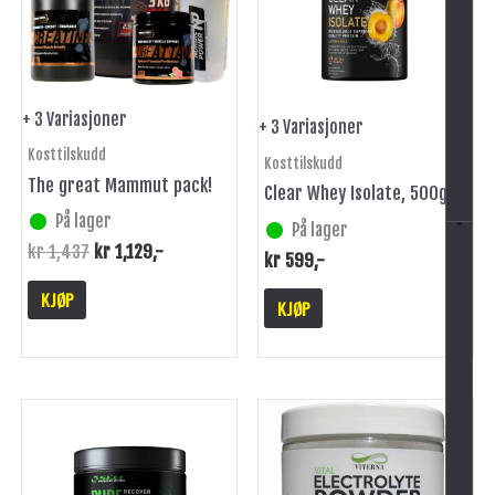
varianter.
varianter.
Alternativene
Alternativene
kan
kan
velges
velges
på
på
+ 3 Variasjoner
+ 3 Variasjoner
produktsiden
produktsiden
Kosttilskudd
Kosttilskudd
The great Mammut pack!
Clear Whey Isolate, 500g
På lager
-
På lager
kr
1,437
kr
1,129
,-
kr
599
,-
KJØP
KJØP
Dette
produktet
har
flere