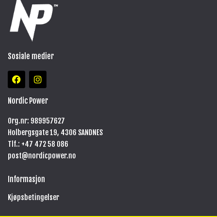
Sosiale medier
F
I
a
n
c
s
e
t
Nordic Power
b
a
o
g
Org.nr: 989957627
o
r
Holbergsgate 19, 4306 SANDNES
k
a
m
Tlf.: +47
472 58 086
post@nordicpower.no
Informasjon
Kjøpsbetingelser