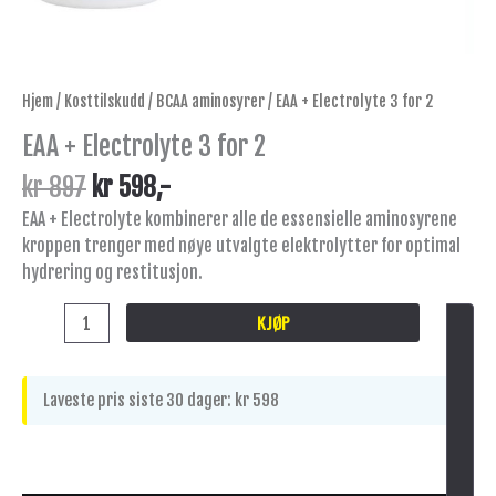
Hjem
/
Kosttilskudd
/
BCAA aminosyrer
/ EAA + Electrolyte 3 for 2
EAA + Electrolyte 3 for 2
kr
897
kr
598
,-
EAA + Electrolyte kombinerer alle de essensielle aminosyrene
kroppen trenger med nøye utvalgte elektrolytter for optimal
hydrering og restitusjon.
KJØP
Laveste pris siste 30 dager:
kr
598