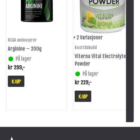
varianter.
Alternativene
kan
velges
på
+ 2 Variasjoner
BCAA aminosyrer
produktsiden
Kosttilskudd
Arginine – 200g
Viterna Vital Electrolyte
På lager
Powder
kr
299
,-
På lager
KJØP
kr
229
,-
KJØP