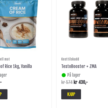
kr 574.
kr 430.
ell mat
Kosttilskudd
f Rice 1kg, Vanilla
TestoBooster + ZMA
lager
På lager
,-
kr
574
kr
430
,-
P
KJØP