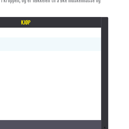
i kroppen, og er nøkkelen til å øke muskelmasse og
KJØP
+