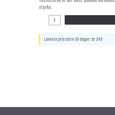
Testosteron er det mest anabole hormonet 
200g
styrke.
antall
Laveste pris siste 30 dager:
kr
249