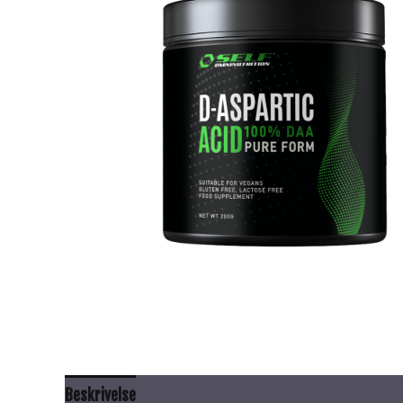
Beskrivelse
Anbefalt bruk
Innhold