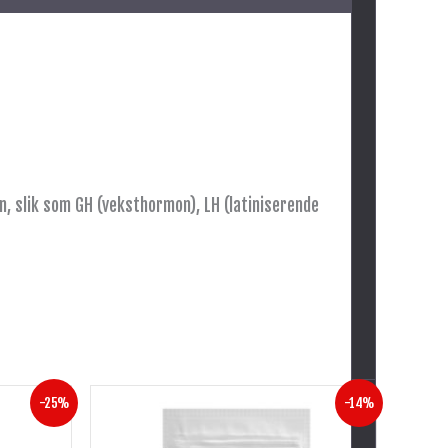
n, slik som GH (veksthormon), LH (latiniserende
Opprinnelig
Nåværende
-25%
-14%
pris
pris
var:
er: