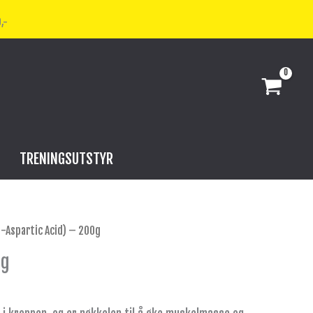
,-
TRENINGSUTSTYR
(D-Aspartic Acid) – 200g
0g