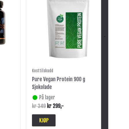
kr 349.
kr 299.
-
Kosttilskudd
Pure Vegan Protein 900 g
Sjokolade
På lager
kr
349
kr
299
,-
KJØP