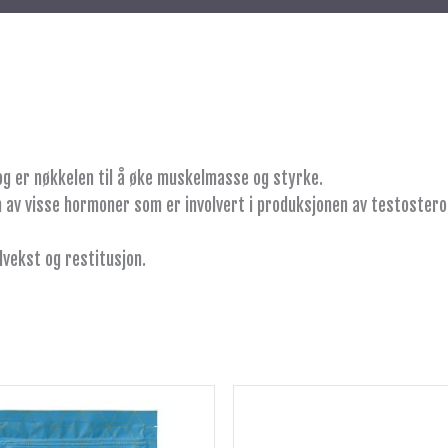
g er nøkkelen til å øke muskelmasse og styrke.
 av visse hormoner som er involvert i produksjonen av testostero
vekst og restitusjon.
Opprinnelig
Nåværende
pris
pris
var:
er: