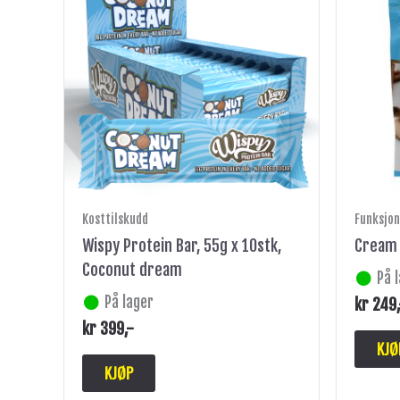
Kosttilskudd
Funksjon
Wispy Protein Bar, 55g x 10stk,
Cream o
Coconut dream
På 
På lager
kr
249
kr
399
,-
KJØ
KJØP