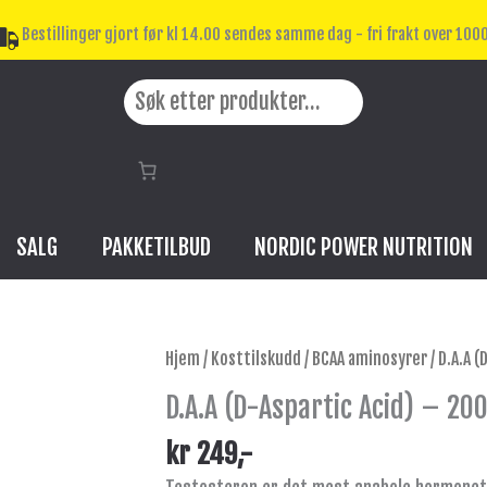
Bestillinger gjort før kl 14.00 sendes samme dag - fri frakt over 1000
Search
SALG
PAKKETILBUD
NORDIC POWER NUTRITION
D.A.A
Hjem
/
Kosttilskudd
/
BCAA aminosyrer
/ D.A.A 
(D-
D.A.A (D-Aspartic Acid) – 20
Aspartic
Acid)
kr
249
,-
-