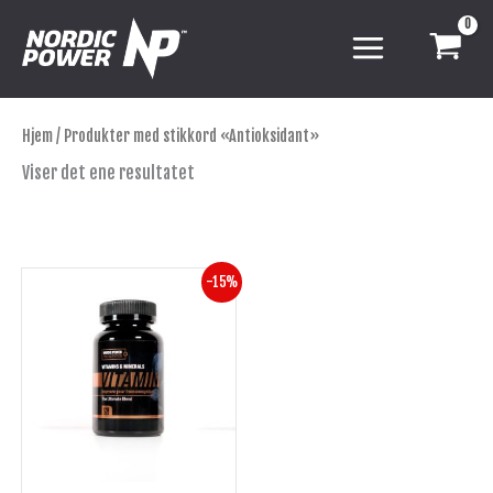
Hopp
rett
til
innholdet
Hjem
/ Produkter med stikkord «Antioksidant»
Viser det ene resultatet
Opprinnelig
Nåværende
-15%
pris
pris
var:
er:
kr 175.
kr 149.