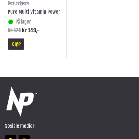
Bestselgere
Pure Multi Vitamin Power
På lager
kr
175
kr
149
,-
KJØP
Sosiale medier
F
I